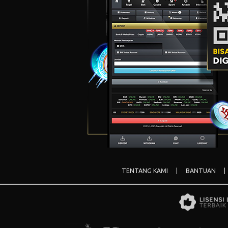
TENTANG KAMI
|
BANTUAN
|