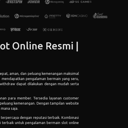
ot Online Resmi |
s cepat, aman, dan peluang kemenangan maksimal
in mendapatkan pengalaman bermain yang seru,
n withdraw dapat dilakukan dengan mudah serta
manan para member. Tersedia layanan customer
n peluang kemenangan. Dengan tampilan website
 mana saja.
 terpercaya dengan reputasi terbaik. Kombinasi
i terbaik untuk pengalaman bermain slot online